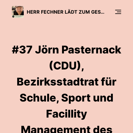
HERR FECHNER LÄDT ZUM GESPRÄCH - DER BILDUNGSPODCAST
#37 Jörn Pasternack
(CDU),
Bezirksstadtrat für
Schule, Sport und
Facillity
Management des